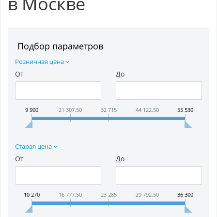
в Москве
Подбор параметров
Розничная цена
От
До
9 900
21 307.50
32 715
44 122.50
55 530
Старая цена
От
До
10 270
16 777.50
23 285
29 792.50
36 300